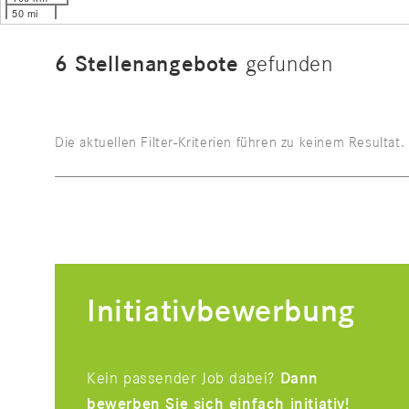
50 mi
6
Stellenangebote
gefunden
Die aktuellen Filter-Kriterien führen zu keinem Resultat
Initiativbewerbung
Kein passender Job dabei?
Dann
bewerben Sie sich einfach initiativ!