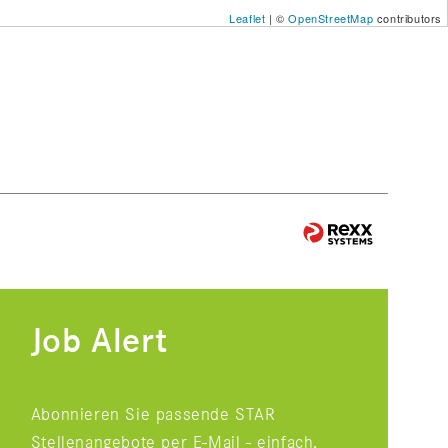
Leaflet
| ©
OpenStreetMap
contributors
Job Alert
Abonnieren Sie passende STAR
Stellenangebote per E-Mail - einfach,